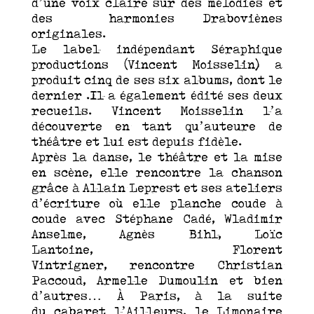
d’une voix claire sur des mélodies et
des harmonies Draboviènes
originales.
Le label indépendant Séraphique
productions (Vincent Moisselin) a
produit cinq de ses six albums, dont le
dernier .Il a également édité ses deux
recueils. Vincent Moisselin l’a
découverte en tant qu’auteure de
théâtre et lui est depuis fidèle.
Après la danse, le théâtre et la mise
en scène, elle rencontre la chanson
grâce à Allain Leprest et ses ateliers
d’écriture où elle planche coude à
coude avec Stéphane Cadé, Wladimir
Anselme, Agnès Bihl, Loïc
Lantoine, Florent
Vintrigner, rencontre Christian
Paccoud, Armelle Dumoulin et bien
d’autres… À Paris, à la suite
du cabaret l’Ailleurs, le Limonaire