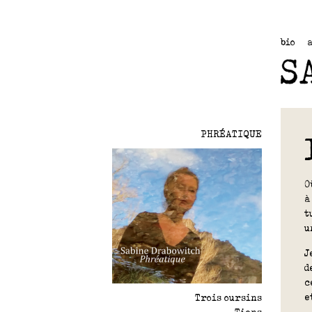
bio
PHRÉATIQUE
O
à
t
u
J
d
c
e
Trois oursins