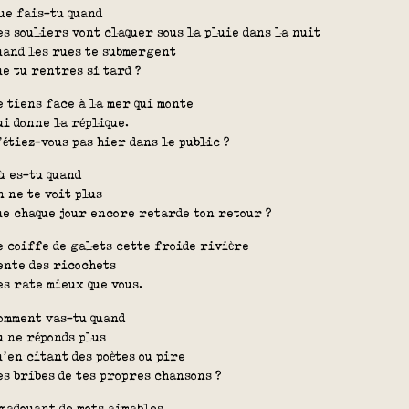
ue fais-tu quand
es souliers vont claquer sous la pluie dans la nuit
uand les rues te submergent
ue tu rentres si tard ?
e tiens face à la mer qui monte
ui donne la réplique.
’étiez-vous pas hier dans le public ?
ù es-tu quand
n ne te voit plus
ue chaque jour encore retarde ton retour ?
e coiffe de galets cette froide rivière
ente des ricochets
es rate mieux que vous.
omment vas-tu quand
u ne réponds plus
u’en citant des poètes ou pire
es bribes de tes propres chansons ?
madouant de mots aimables