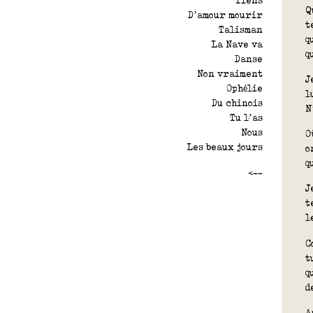
Tiens
Q
D’amour mourir
t
Talisman
q
La Nave va
q
Danse
Non vraiment
J
Ophélie
l
Du chinois
N
Tu l’as
Nous
O
Les beaux jours
o
q
<--
J
t
l
C
t
q
d
A