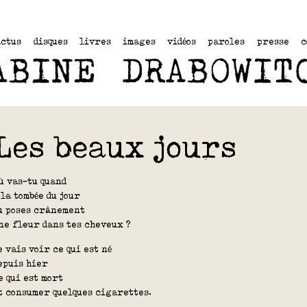
actus
disques
livres
images
vidéos
paroles
presse
c
Les beaux jours
ù vas-tu quand
 la tombée du jour
u poses crânement
ne fleur dans tes cheveux ?
e vais voir ce qui est né
epuis hier
e qui est mort
t consumer quelques cigarettes.