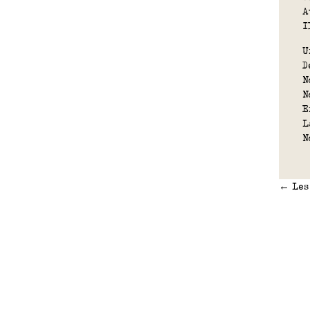
A
I
U
D
N
N
E
L
N
←
Les 