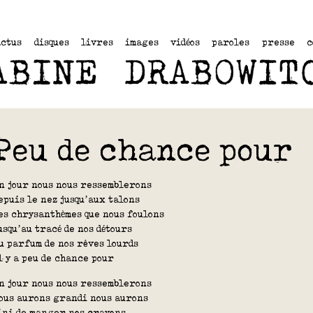
actus
disques
livres
images
vidéos
paroles
presse
c
Peu de chance pour
n jour nous nous ressemblerons
epuis le nez jusqu’aux talons
es chrysanthèmes que nous foulons
usqu’au tracé de nos détours
u parfum de nos rêves lourds
l y a peu de chance pour
n jour nous nous ressemblerons
ous aurons grandi nous aurons
ini de manger nos crayons