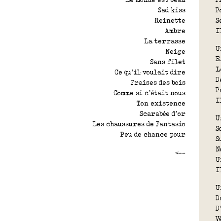
P
Sad kiss
S
Reinette
I
Ambre
La terrasse
U
Neige
E
Sans filet
L
Ce qu’il voulait dire
D
Fraises des bois
P
Comme si c’était nous
I
Ton existence
Scarabée d’or
U
Les chaussures de Fantasio
S
Peu de chance pour
S
N
<--
U
I
U
D
D
V