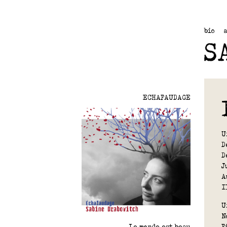
bio
ECHAFAUDAGE
U
D
D
J
A
I
U
N
F
Le monde est beau