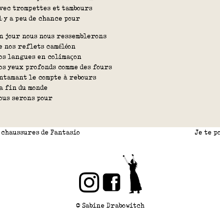
vec trompettes et tambours
l y a peu de chance pour
n jour nous nous ressemblerons
e nos reflets caméléon
os langues en colimaçon
os yeux profonds comme des fours
ntamant le compte à rebours
a fin du monde
ous serons pour
chaussures de Fantasio
Je te 
© Sabine Drabowitch