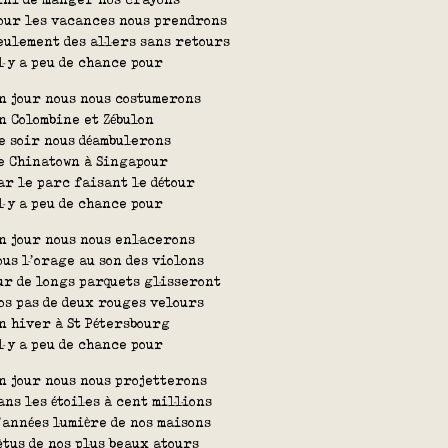
our les vacances nous prendrons
eulement des allers sans retours
l y a peu de chance pour
n jour nous nous costumerons
n Colombine et Zébulon
e soir nous déambulerons
e Chinatown à Singapour
ar le parc faisant le détour
l y a peu de chance pour
n jour nous nous enlacerons
ous l’orage au son des violons
ur de longs parquets glisseront
os pas de deux rouges velours
n hiver à St Pétersbourg
l y a peu de chance pour
n jour nous nous projetterons
ans les étoiles à cent millions
’années lumière de nos maisons
êtus de nos plus beaux atours