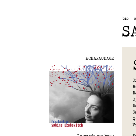
bio
ECHAFAUDAGE
O
H
R
O
D
S
Q
V
S
Le monde est beau