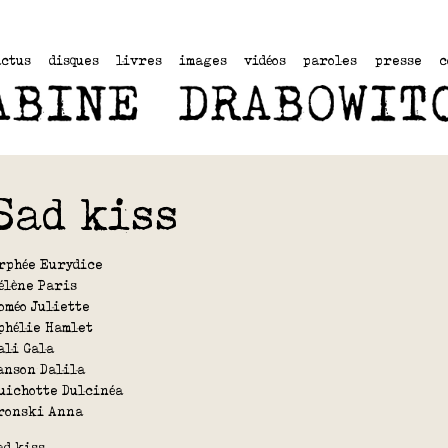
actus
disques
livres
images
vidéos
paroles
presse
c
Sad kiss
rphée Eurydice
élène Paris
oméo Juliette
phélie Hamlet
ali Gala
anson Dalila
uichotte Dulcinéa
ronski Anna
ad kiss