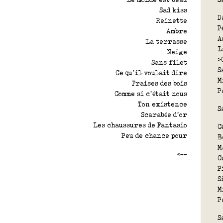
Sad kiss
D
Reinette
P
Ambre
A
La terrasse
L
Neige
>
Sans filet
S
Ce qu’il voulait dire
M
Fraises des bois
P
Comme si c’était nous
Ton existence
S
Scarabée d’or
Les chaussures de Fantasio
C
Peu de chance pour
B
M
<--
C
P
S
M
P
S