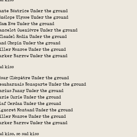
ante Béatrice Under the ground
énélope Ulysse Under the ground
dam Eve Under the ground
ancelot Guenièvre Under the ground
Claudel Rodin Under the ground
and Chopin Under the ground
iller Monroe Under the ground
arker Barrow Under the ground
ad kiss
ésar Cléopâtre Under the ground
eauharnais Bonaparte Under the ground
arius Fanny Under the ground
urie Curie Under the ground
iaf Cerdan Under the ground
ignoret Montand Under the ground
iller Monroe Under the ground
arker Barrow Under the ground
ad kiss, so sad kiss